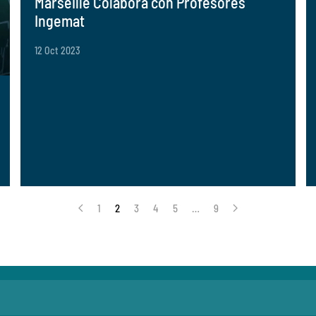
Marseille Colabora con Profesores
Ingemat
12 Oct 2023
1
2
3
4
5
…
9