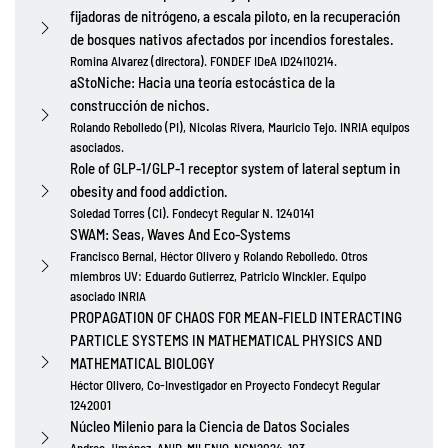
fijadoras de nitrógeno, a escala piloto, en la recuperación
de bosques nativos afectados por incendios forestales.
Romina Alvarez (directora). FONDEF IDeA ID24I10214.
aStoNiche: Hacia una teoría estocástica de la
construcción de nichos.
Rolando Rebolledo (PI), Nicolas Rivera, Mauricio Tejo. INRIA equipos
asociados.
Role of GLP-1/GLP-1 receptor system of lateral septum in
obesity and food addiction.
Soledad Torres (CI). Fondecyt Regular N. 1240141
SWAM: Seas, Waves And Eco-Systems
Francisco Bernal, Héctor Olivero y Rolando Rebolledo. Otros
miembros UV: Eduardo Gutierrez, Patricio Winckler. Equipo
asociado INRIA
PROPAGATION OF CHAOS FOR MEAN-FIELD INTERACTING
PARTICLE SYSTEMS IN MATHEMATICAL PHYSICS AND
MATHEMATICAL BIOLOGY
Héctor Olivero, Co-Investigador en Proyecto Fondecyt Regular
1242001
Núcleo Milenio para la Ciencia de Datos Sociales
Andrea Jiménez. ANID-MILENIO-NCN2024-103